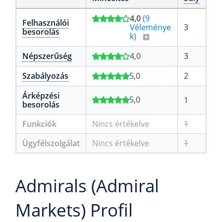
4,0
(9
Felhasználói
Véleménye
3
besorolás
k)
Népszerűség
4,0
3
Szabályozás
5,0
2
Árképzési
5,0
1
besorolás
Funkciók
Nincs értékelve
1
Ügyfélszolgálat
Nincs értékelve
1
Admirals (Admiral
Markets) Profil