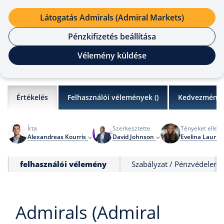
Látogatás Admirals (Admiral Markets)
Pénzkifizetés beállítása
Vélemény küldése
Értékelés
Felhasználói vélemények (
)
Kedvezmény
Írta
Szerkesztette
Tényeket ellenő
Alexandreas Kourris
David Johnson
Evelina Laurin
felhasználói vélemény
Szabályzat / Pénzvédelem
Admirals (Admiral