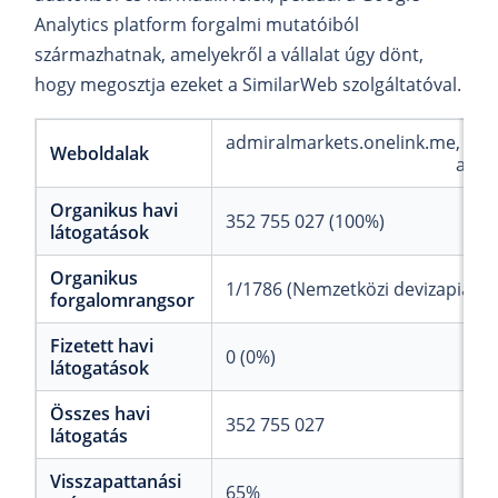
Analytics platform forgalmi mutatóiból
származhatnak, amelyekről a vállalat úgy dönt,
hogy megosztja ezeket a SimilarWeb szolgáltatóval.
admiralmarkets.onelink.me
Weboldalak
admi
Organikus havi
352 755 027 (100%)
látogatások
Organikus
1/1786 (Nemzetközi devizapiaci (
forgalomrangsor
Fizetett havi
0 (0%)
látogatások
Összes havi
352 755 027
látogatás
Visszapattanási
65%