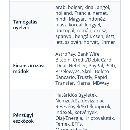
arab
, bolgár
, kínai
, angol
,
holland
, Francia
, német
,
hindi
, Magyar
, indonéz
,
Támogatás
olasz
, koreai
, lengyel
,
nyelvei
portugál
, román
, orosz
,
spanyol
, bengáli
, cseh
, észt
,
lett
, szlovén
, horvát
, Khmer
AstroPay
, Bank Wire
,
Bitcoin
, Credit/Debit Card
,
Finanszírozási
iDeal
, Neteller
, PayPal
, POLi
,
módok
Przelewy24
, Skrill
, Boleto
Bancario
, Trustly
, Rapid
Transfer
, Klarna
, MBWay
Határidős ügyletek
,
Nemzetközi devizapiac
,
Részvények/Értékpapírok
,
Indexek
, kötvények
,
Pénzügyi
Olaj/Energia
, Kriptovaluták
,
eszközök
Fémek
, ETFs
,
Mezőgazdasági