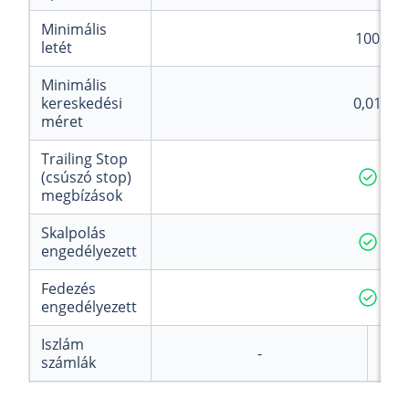
Minimális
100
letét
Minimális
kereskedési
0,01
méret
Trailing Stop
(csúszó stop)
megbízások
Skalpolás
engedélyezett
Fedezés
engedélyezett
Iszlám
-
számlák