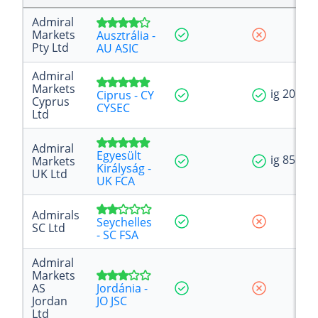
Admiral
Markets
Ausztrália -
Pty Ltd
AU ASIC
Admiral
Markets
ig 20 000
Ciprus - CY
Cyprus
CYSEC
Ltd
Admiral
Egyesült
ig 85 000
Markets
Királyság -
UK Ltd
UK FCA
Admirals
Seychelles
SC Ltd
- SC FSA
Admiral
Markets
AS
Jordánia -
Jordan
JO JSC
Ltd