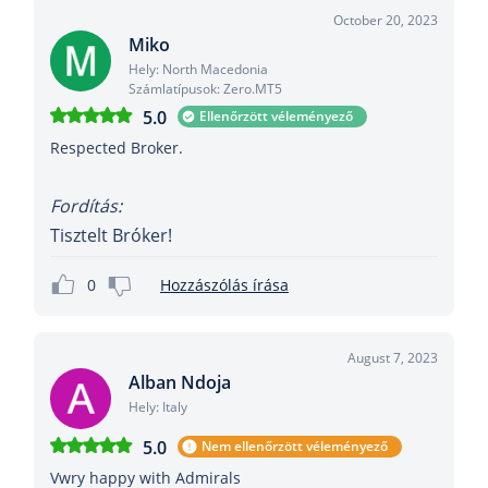
October 20, 2023
Miko
Hely: North Macedonia
Számlatípusok: Zero.MT5
5.0
Ellenőrzött véleményező
Respected Broker.
Fordítás:
Tisztelt Bróker!
0
Hozzászólás írása
August 7, 2023
Alban Ndoja
Hely: Italy
5.0
Nem ellenőrzött véleményező
Vwry happy with Admirals