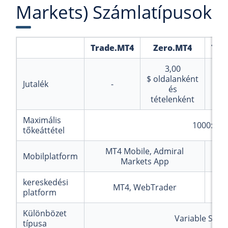
Markets) Számlatípusok
Trade.MT4
Zero.MT4
Tra
3,00
$
oldalanként
Jutalék
-
és
tételenként
Maximális
1000:1
tőkeáttétel
MT4 Mobile, Admiral
Mobilplatform
Markets App
kereskedési
MT4, WebTrader
platform
Különbözet
Variable Spre
típusa