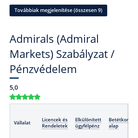
Továbbiak megjelenítése (összesen 9)
Admirals (Admiral
Markets) Szabályzat /
Pénzvédelem
5,0
Licencek és
Elkülönített
Betétkompen
Vállalat
Rendeletek
ügyfélpénz
alap