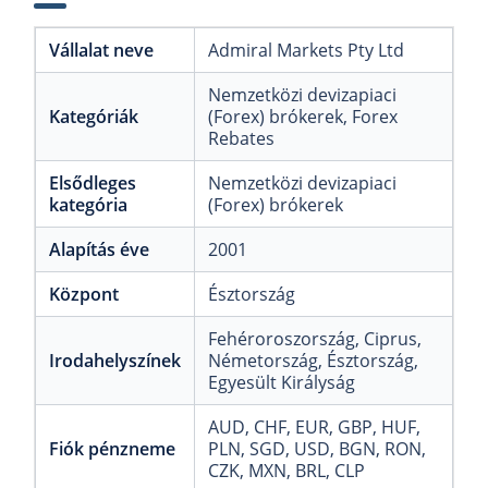
Vállalat neve
Admiral Markets Pty Ltd
Nemzetközi devizapiaci
Kategóriák
(Forex) brókerek
, Forex
Rebates
Elsődleges
Nemzetközi devizapiaci
kategória
(Forex) brókerek
Alapítás éve
2001
Központ
Észtország
Fehéroroszország
, Ciprus
,
Irodahelyszínek
Németország
, Észtország
,
Egyesült Királyság
AUD
, CHF
, EUR
, GBP
, HUF
,
Fiók pénzneme
PLN
, SGD
, USD
, BGN
, RON
,
CZK
, MXN
, BRL
, CLP