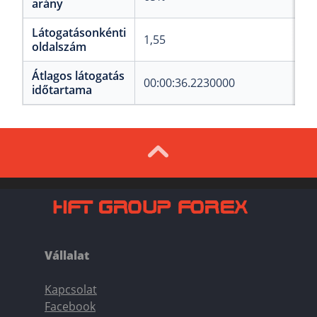
arány
Látogatásonkénti
1,55
oldalszám
Átlagos látogatás
00:00:36.2230000
időtartama
Vállalat
Kapcsolat
Facebook