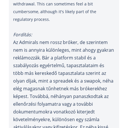
withdrawal. This can sometimes feel a bit
cumbersome, although it's likely part of the
regulatory process.
Fordítás:
Az Admirals nem rossz bróker, de szerintem
nem is annyira különleges, mint ahogy gyakran
reklámozzák. Bár a platform stabil és a
szabályozás egyértelmű, tapasztalataim és
több más kereskedő tapasztalata szerint az
olyan díjak, mint a spreadek és a swapok, néha
elég magasnak tűnhetnek más brókerekhez
képest. Továbbá, néhányan panaszkodtak az
ellenőrzési folyamatra vagy a további
dokumentumokra vonatkozó kiterjedt
követelményekre, különösen egy számla
aktiválásakor vagy kifizetéskor. Ez néha kissé