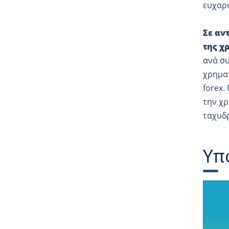
ευχαρι
Σε αν
της χ
ανά συ
χρηματ
forex.
την χ
ταχυδ
Υπ