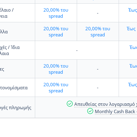
λαιο /
20,00%
του
Έως
-
γεια
spread
20,00%
του
20,00%
του
Έως
λλα
spread
spread
ές / Ίδια
Έω
-
λαια
20,00%
του
Έω
ες
-
spread
20,00%
του
Έως
τονομίσματα
-
spread
Απευθείας στον λογαριασμό 
ογές πληρωμής
Monthly Cash Back -