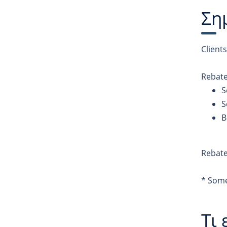
Ση
Client
Rebate
S
S
B
Rebate
* Some
Τι 