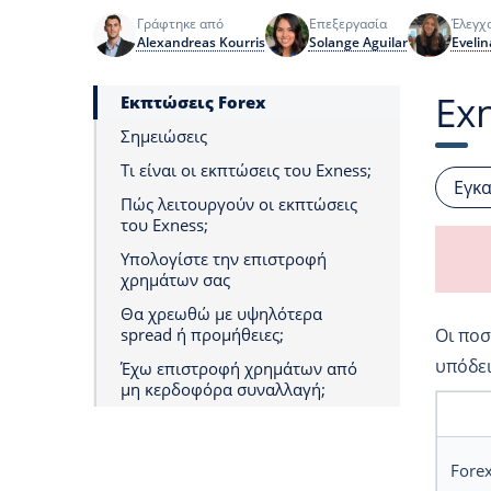
Γράφτηκε από
Επεξεργασία
Έλεγχ
Alexandreas Kourris
Solange Aguilar
Evelin
Ex
Εκπτώσεις Forex
Σημειώσεις
Τι είναι οι εκπτώσεις του Exness;
Εγκ
Πώς λειτουργούν οι εκπτώσεις
του Exness;
Υπολογίστε την επιστροφή
χρημάτων σας
Θα χρεωθώ με υψηλότερα
spread ή προμήθειες;
Οι ποσ
υπόδει
Έχω επιστροφή χρημάτων από
μη κερδοφόρα συναλλαγή;
Fore