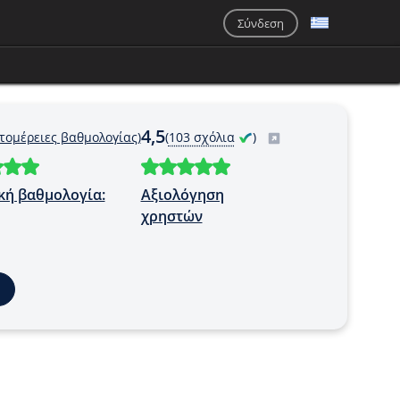
Σύνδεση
4,5
τομέρειες βαθμολογίας)
(
103 σχόλια
)
κή βαθμολογία:
Αξιολόγηση
χρηστών