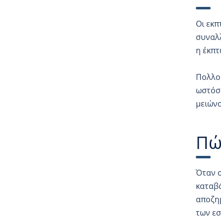
Οι εκπ
συναλλ
η έκπτ
Πολλοί
ωστόσο
μειώνο
Πώ
Όταν σ
καταβά
αποζημ
των εσ