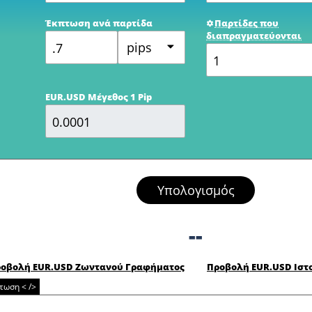
Έκπτωση ανά παρτίδα
Παρτίδες που
διαπραγματεύονται
pips
EUR.USD Μέγεθος 1 Pip
Υπολογισμός
--
οβολή EUR.USD Ζωντανού Γραφήματος
Προβολή EUR.USD Ιστ
ωση < />