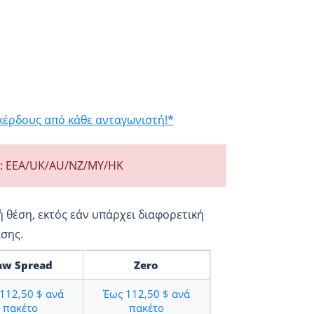
έρδους από κάθε ανταγωνιστή!*
ns: EEA/UK/AU/NZ/MY/HK
 θέση, εκτός εάν υπάρχει διαφορετική
σης.
aw Spread
Zero
112,50 $
ανά
Έως
112,50 $
ανά
πακέτο
πακέτο