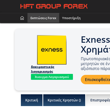
Εκπτώσεις Forex
Υποστήριξη
Exness
Χρημά
Πρωτοποριακές 
μετρητών σε έν
δοκιμαστικός
αξιόπιστο πάρ
λογαριασμός
Άνοιγμα Λογαριασμού
Επισκεφθείτε
Κριτική
Κριτικές Χρηστών (
)
Επιστροφέ