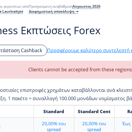
Αύγουστος 2026
ος γεγονότων από
Προηγούμενη αναβάθμιση
a Laurinaityte
Διαφημιστική αποκάλυψη ⇾
ness Εκπτώσεις Forex
Προσφέρουμε καλύτερο συντελεστή κ
ατάσταση Cashback
Clients cannot be accepted from these regio
οστιαίες επιστροφές χρημάτων καταβάλλονται ανά κλειστή
ξη. 1 πακέτο = συναλλαγή 100.000 μονάδων νομίσματος βά
Standard
Standard Cent
R
20,00%
του
20,00%
του
Έως
x
spread
spread