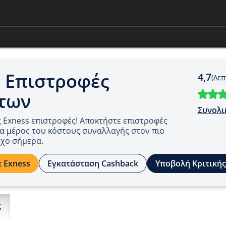
 Επιστροφές
4,7
(Λεπ
των
Συνολι
Exness επιστροφές! Αποκτήστε επιστροφές
α μέρος του κόστους συναλλαγής στον πιο
οχο σήμερα.
 Exness
Εγκατάσταση Cashback
Υποβολή Κριτικής
ς