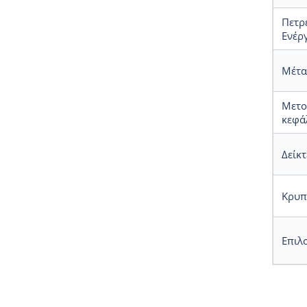
Πετρέ
Ενέρ
Μέτα
Μετοχ
κεφά
Δείκτ
Κρυπ
Επιλ