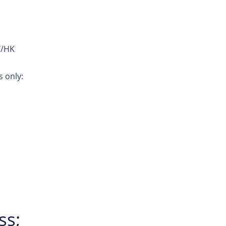
Y/HK
s only:
ss;