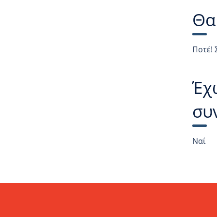
Θα
Ποτέ! 
Έχ
συ
Ναί