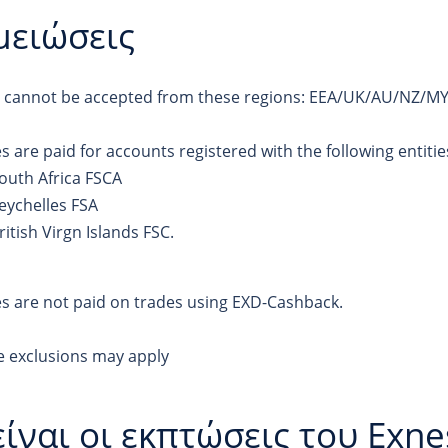
μειώσεις
s cannot be accepted from these regions: EEA/UK/AU/NZ/M
s are paid for accounts registered with the following entitie
outh Africa FSCA
eychelles FSA
ritish Virgn Islands FSC.
s are not paid on trades using EXD-Cashback.
 exclusions may apply
είναι οι εκπτώσεις του Exne