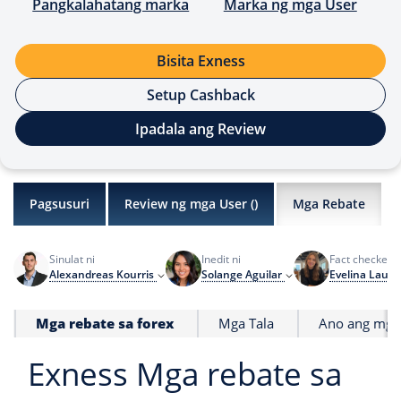
Pangkalahatang marka
Marka ng mga User
Bisita Exness
Setup Cashback
Ipadala ang Review
Pagsusuri
Review ng mga User (
)
Mga Rebate
Sinulat ni
Inedit ni
Fact checked 
Alexandreas Kourris
Solange Aguilar
Evelina Lauri
Mga rebate sa forex
Mga Tala
Ano ang mga 
Exness Mga rebate sa