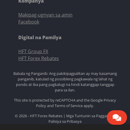
Kompanya
Makipag-ugnyan sa amin
Facebook
Digital na Pamilya
HFT Group FX
HFT Forex Rebates
Babala ng Panganib: Ang pakikipagpalitan ay may kasamang
panganib, katulad ng possibleng pagkawala ng lahat ng
pondo at iba pang pagkalugi na hindi katanggap-tanggap
para sa ilan.
This site is protected by reCAPTCHA and the Google
Privacy
Policy
and
Terms of Service
apply.
© 2026 - HFT Forex Rebates |
Mga Tuntunin sa Paggamit
|
Palisiya sa Pribasya