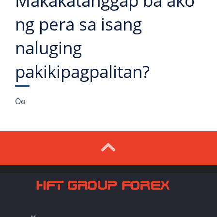
Makakatanggap ba ako
ng pera sa isang
naluging
pakikipagpalitan?
Oo