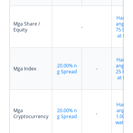
Hangg
Mga Share /
ang
$3.
-
Equity
75
Baw
at Lot
Hangg
20.00%
n
ang
$6.
Mga Index
-
g Spread
25
Baw
at Lot
Hangg
Mga
20.00%
n
ang
$1
-
Cryptocurrency
g Spread
1.00
Ba
wat Lot