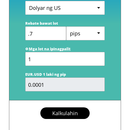
Dolyar ng US
Rebate bawat lot
pips
Mga lot na ipinagpalit
EUR.USD 1 laki ng pip
Kalkulahin