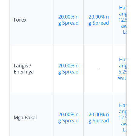
Hangg
ang
$1
20.00%
n
20.00%
n
Forex
12.50
B
g Spread
g Spread
awat
Lot
Hangg
Langis /
20.00%
n
ang
$1
-
Enerhiya
g Spread
6.25
Ba
wat Lot
Hangg
ang
$1
20.00%
n
20.00%
n
Mga Bakal
12.50
B
g Spread
g Spread
awat
Lot