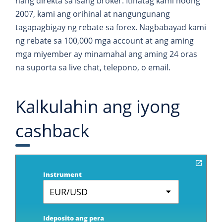
nang direkta sa isang broker. Itinatag kami noong
2007, kami ang orihinal at nangungunang
tagapagbigay ng rebate sa forex. Nagbabayad kami
ng rebate sa 100,000 mga account at ang aming
mga miyember ay minamahal ang aming 24 oras
na suporta sa live chat, telepono, o email.
Kalkulahin ang iyong
cashback
Instrument
EUR/USD
Ideposito ang pera