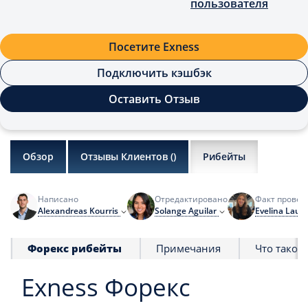
пользователя
Посетите Exness
Подключить кэшбэк
Оставить Отзыв
Обзор
Отзывы Клиентов (
)
Рибейты
Написано
Отредактировано
Факт провер
Alexandreas Kourris
Solange Aguilar
Evelina Lauri
Форекс рибейты
Примечания
Что такое
Exness Форекс