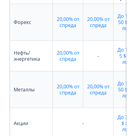
До
112,
20,00%
от
20,00%
от
Форекс
50 $
за
спреда
спреда
лот
До
16,2
Нефть/
20,00%
от
-
5 $
за
энергетика
спреда
лот
До
112,
20,00%
от
20,00%
от
Металлы
50 $
за
спреда
спреда
лот
До
3,75
Акции
-
$
за
лот