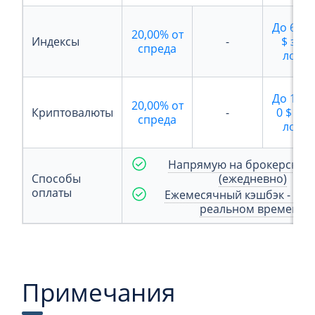
До
6,25
20,00%
от
Индексы
-
$
за
спреда
лот
До
11,0
20,00%
от
Криптовалюты
-
0 $
за
спреда
лот
Напрямую на брокерский 
Способы
(ежедневно)
оплаты
Ежемесячный кэшбэк - отч
реальном времени
Примечания