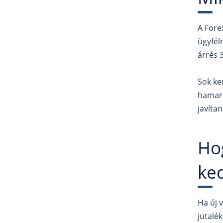
A Fore
ügyfél
árrés 3
Sok ke
hamaro
javíta
Ho
ke
Ha új 
jutalé