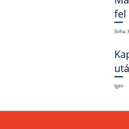
fe
Soha. 
Kap
ut
Igen