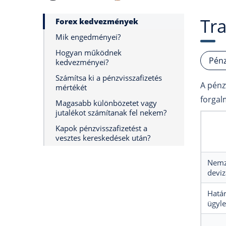
Tr
Forex kedvezmények
Mik engedményei?
Hogyan működnek
Pénz
kedvezményei?
Számítsa ki a pénzvisszafizetés
A pénz
mértékét
forgal
Magasabb különbözetet vagy
jutalékot számítanak fel nekem?
Kapok pénzvisszafizetést a
vesztes kereskedések után?
Nemz
deviz
Határ
ügyle