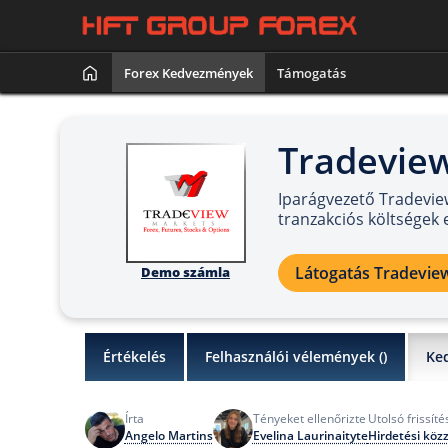
Forex Kedvezmények
Támogatás
Tradeview
Iparágvezető Tradeview
tranzakciós költségek 
Látogatás Tradevie
Demo számla
Értékelés
Felhasználói vélemények (
)
Ke
Írta
Tényeket ellenőrizte
Utolsó frissíté
Angelo Martins
Evelina Laurinaityte
Hirdetési köz