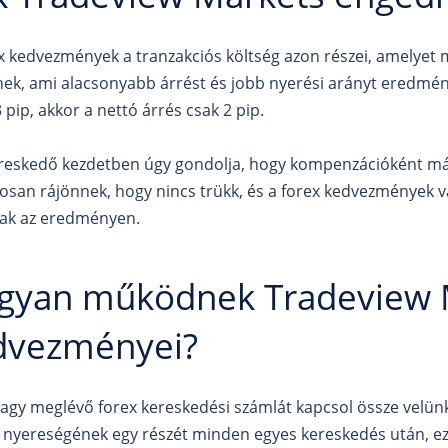
x kedvezmények a tranzakciós költség azon részei, amelyet 
nek, ami alacsonyabb árrést és jobb nyerési arányt eredmény
 pip, akkor a nettó árrés csak 2 pip.
reskedő kezdetben úgy gondolja, hogy kompenzációként m
san rájönnek, hogy nincs trükk, és a forex kedvezmények val
nak az eredményen.
gyan működnek Tradeview 
dvezményei?
vagy meglévő forex kereskedési számlát kapcsol össze velünk,
k nyereségének egy részét minden egyes kereskedés után, ezz