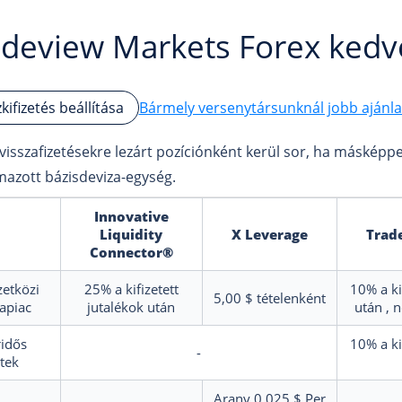
adeview Markets Forex ked
Bármely versenytársunknál jobb ajánlat
kifizetés beállítása
visszafizetésekre lezárt pozíciónként kerül sor, ha másképpen
mazott bázisdeviza-egység.
Innovative
Liquidity
X Leverage
Trad
Connector®
etközi
25%
a kifizetett
10%
a k
5,00 $
tételenként
apiac
jutalékok után
után
, 
idős
10%
a k
-
tek
Arany
0,025 $
Per