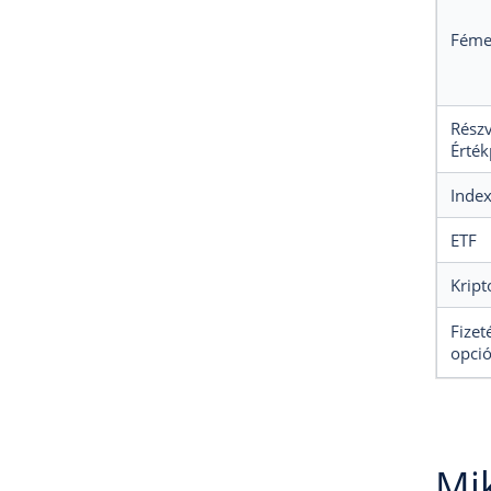
Féme
Rész
Érték
Inde
ETF
Kript
Fizet
opci
Mi