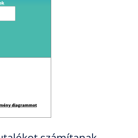
ok
zmény diagrammot
utalékot számítanak