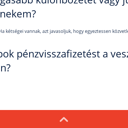
l nekem?
Ha kétségei vannak, azt javasoljuk, hogy egyeztessen közvetl
ok pénzvisszafizetést a ve
án?