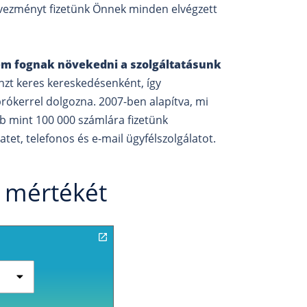
vezményt fizetünk Önnek minden elvégzett
em fognak növekedni a szolgáltatásunk
nzt keres kereskedésenként, így
rókerrel dolgozna. 2007-ben alapítva, mi
b mint 100 000 számlára fizetünk
et, telefonos és e-mail ügyfélszolgálatot.
s mértékét