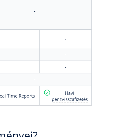
-
-
-
-
-
Havi
eal Time Reports
pénzvisszafizetés
ményei?