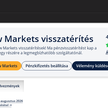
 Markets visszatérítés
4
 Markets visszatérítések! Ma pénzvisszatérítést kap a
Á
egy részére a legmegbízhatóbb szolgáltatónál.
w Markets
Pénzkifizetés beállítása
Vélemény küldés
dvezmények
augusztus 2026
s
zététel ⇾