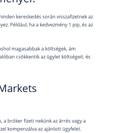
minden kereskedés során visszafizetnek az
ez. Például, ha a kedvezmény 1 pip, és az
áshol magasabbak a költségek, ám
óban csökkentik az ügylet költségeit, és
Markets
 a bróker fizeti nekünk az árrés vagy a
el kompenzálva az ajánlott ügyfelet.