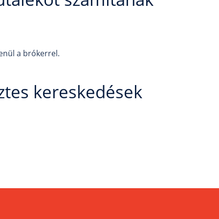
enül a brókerrel.
sztes kereskedések