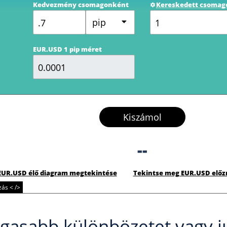
Kedvezmény csomagonként
Kereskedett csomag
pip
EUR.USD 1 pip méret
Kiszámol
--
EUR.USD élő diagram megtekintése
Tekintse meg EUR.USD elő
ás < />
gasabb különbözetet vagy j