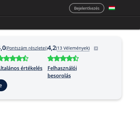
Bejelentkezés
,0
4,2
(Pontszám részletei)
(
13 Vélemények)
ltalános értékelés
Felhasználói
besorolás
e