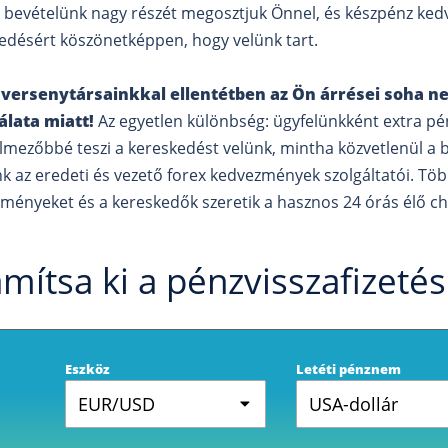
 bevételünk nagy részét megosztjuk Önnel, és készpénz ked
edésért köszönetképpen, hogy velünk tart.
 versenytársainkkal ellentétben az Ön árrései soha n
álata miatt!
Az egyetlen különbség: ügyfelünkként extra pé
lmezőbbé teszi a kereskedést velünk, mintha közvetlenül a b
k az eredeti és vezető forex kedvezmények szolgáltatói. Töb
ményeket és a kereskedők szeretik a hasznos 24 órás élő chat
mítsa ki a pénzvisszafizeté
Eszköz
Letéti pénznem
EUR/USD
USA-dollár