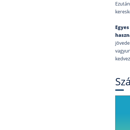
Ezután
keresk
Egyes
haszn
jövede
vagyun
kedvez
Szá