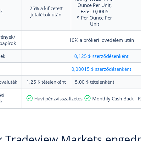
Ounce Per Unit,
25%
a kifizetett
k
Ezüst
0,0005
jutalékok után
$
Per Ounce Per
Unit
vények/
10%
a brókeri jövedelem után
papírok
xek
0,125 $
szerződésenként
0,00015 $
szerződésenként
ovaluták
1,25 $
tételenként
5,00 $
tételenként
ési
Havi pénzvisszafizetés
Monthly Cash Back - R
ók
k Tradeview Markets enged