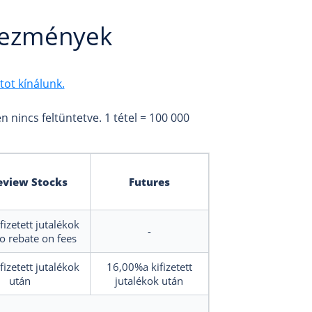
vezmények
ot kínálunk.
 nincs feltüntetve. 1 tétel = 100 000
eview Stocks
Futures
ifizetett jutalékok
-
no rebate on fees
ifizetett jutalékok
16,00%a kifizetett
után
jutalékok után