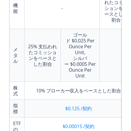
れたコミッ
機
-
ションをベ
能
ースとした
割合
ゴール
ド
$0.025
Per
25%
支払われ
Ounce Per
メ
たコミッショ
Unit,
タ
-
ンをベースと
シルバ
ル
した割合
ー
$0.0005
Per
Ounce Per
Unit
株
10%
ブローカー収入をベースとした割合
式
指
$0.125
/契約
標
ETF
$0.00015
/契約
の