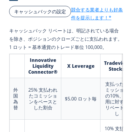
競合する業者よりも好条
キャッシュバックの設定
件を提示します！*
キャッシュバック リベートは、明記されている場合
を除き、ポジションのクローズごとに支払われます。
1 ロット = 基本通貨のトレード単位 100,000。
Innovative
Tradeview
Liquidity
X Leverage
Stocks
Connector®
支払ったコ
外
25%
支払われ
ミッション
国
たコミッショ
の10%、費
$5.00
ロット毎
為
ンをベースと
用に対する
替
した割合
リベート無
し
10%
支払わ