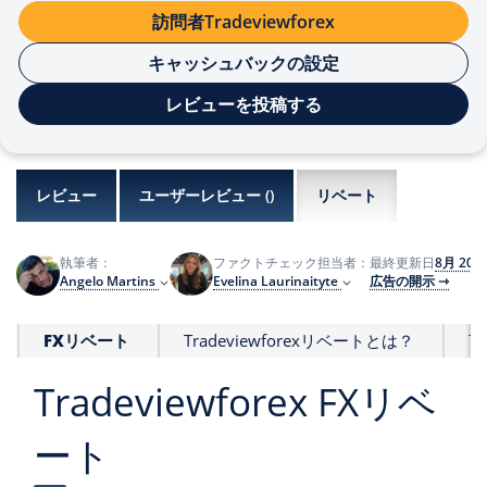
訪問者Tradeviewforex
キャッシュバックの設定
レビューを投稿する
レビュー
ユーザーレビュー (
)
リベート
8月 202
執筆者：
ファクトチェック担当者：
最終更新日
Angelo Martins
Evelina Laurinaityte
広告の開示 ⇾
FXリベート
Tradeviewforexリベートとは？
T
Tradeviewforex FXリベ
ート