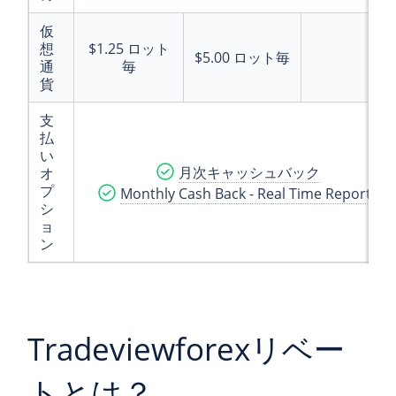
仮
想
$1.25
ロット
$5.00
ロット毎
-
通
毎
貨
支
払
い
月次キャッシュバック
オ
プ
Monthly Cash Back - Real Time Reports
シ
ョ
ン
Tradeviewforexリベー
トとは？