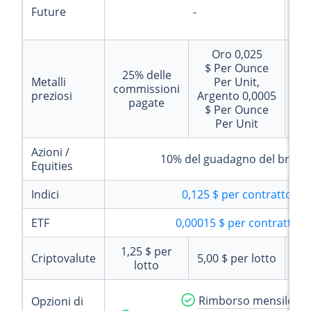
Future
-
co
Oro
0,025
$
Per Ounce
25%
delle
Metalli
Per Unit,
commissioni
preziosi
Argento
0,0005
pagate
$
Per Ounce
Per Unit
Azioni /
10%
del guadagno del broke
Equities
Indici
0,125 $
per contratto
ETF
0,00015 $
per contratto
1,25 $
per
Criptovalute
5,00 $
per lotto
lotto
Rimborso mensile
Opzioni di