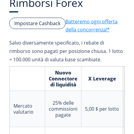
Rimborsi Forex
Batteremo ogni offerta
Impostare Cashback
della concorrenza!*
Salvo diversamente specificato, i rebate di
rimborso sono pagati per posizione chiusa. 1 lotto
= 100.000 unità di valuta base scambiate.
Nuovo
Tr
Connectore
X Leverage
di liquidità
1
25%
delle
co
Mercato
commissioni
5,00 $
per lotto
pa
valutario
pagate
r
1