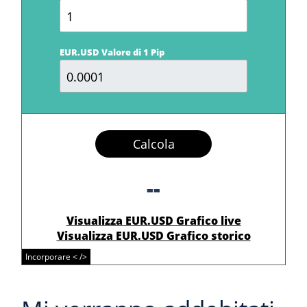
EUR.USD Valore di 1 Pip
Calcola
--
Visualizza EUR.USD Grafico live
Visualizza EUR.USD Grafico storico
Incorporare < />