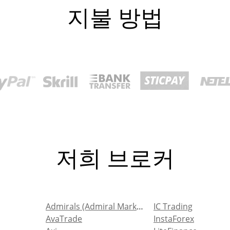
지불 방법
저희 브로커
Admirals (Admiral Markets)
IC Trading
AvaTrade
InstaForex