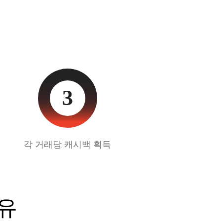
3
각 거래당 캐시백 획득
유