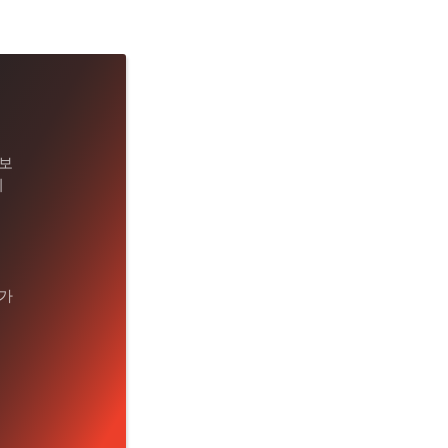
보
이
가