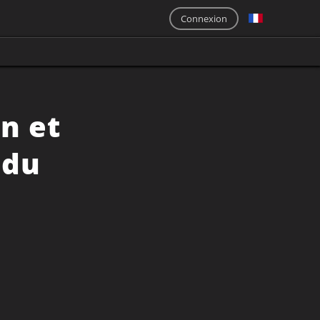
Connexion
n et
 du