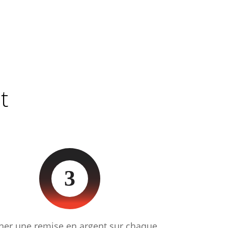
t
3
ner une remise en argent sur chaque