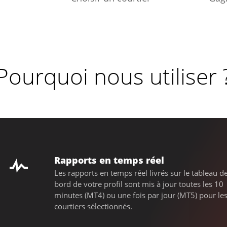
Pourquoi nous utiliser 
Rapports en temps réel
Les rapports en temps réel livrés sur le tableau d
bord de votre profil sont mis à jour toutes les 10
minutes (MT4) ou une fois par jour (MT5) pour le
courtiers sélectionnés.