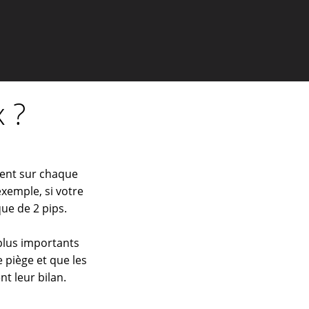
 ?
ient sur chaque
exemple, si votre
que de 2 pips.
 plus importants
 piège et que les
t leur bilan.