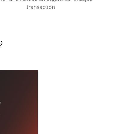
transaction
?
e
s