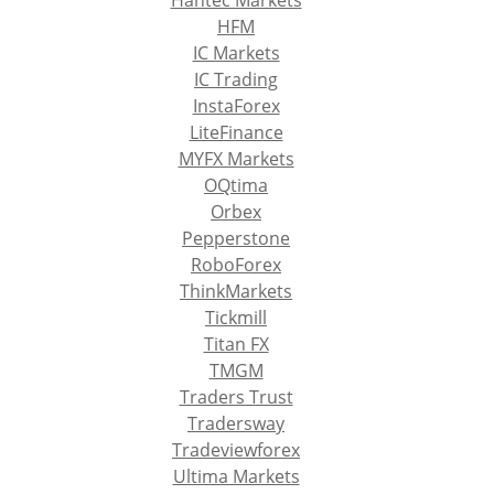
Hantec Markets
HFM
IC Markets
IC Trading
InstaForex
LiteFinance
MYFX Markets
OQtima
Orbex
Pepperstone
RoboForex
ThinkMarkets
Tickmill
Titan FX
TMGM
Traders Trust
Tradersway
Tradeviewforex
Ultima Markets