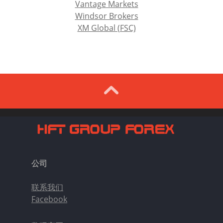
Vantage Markets
Windsor Brokers
XM Global (FSC)
公司
联系我们
Facebook