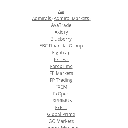
Axi
Admirals (Admiral Markets)
AvaTrade
Axiory
Blueberry
EBC Financial Group
Eightcap
Exness
ForexTime
FP Markets
FP Trading
FXCM
FxOpen
FXPRIMUS
FxPro
Global Prime
GO Markets