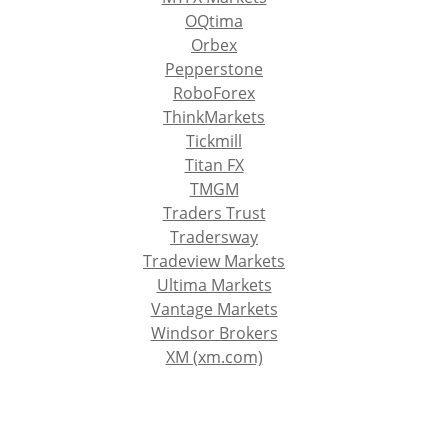
OQtima
Orbex
Pepperstone
RoboForex
ThinkMarkets
Tickmill
Titan FX
TMGM
Traders Trust
Tradersway
Tradeview Markets
Ultima Markets
Vantage Markets
Windsor Brokers
XM (xm.com)