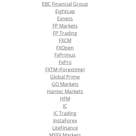
EBC Financial Group
Eightcap
Exness
FP Markets
FP Trading
FXCM
FXOpen
FxPrimus
FxPro
FXTM (Forextime)
Global Prime
GO Markets
Hantec Markets
HFM
IC
IC Trading
InstaForex
LiteFinance
MYFX Markets