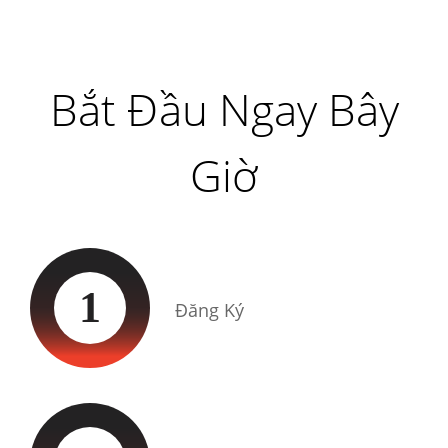
Bắt Đầu Ngay Bây
Giờ
1
Đăng Ký