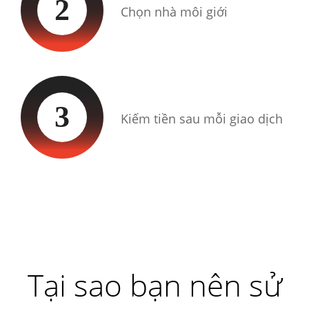
2
Chọn nhà môi giới
3
Kiếm tiền sau mỗi giao dịch
Tại sao bạn nên sử