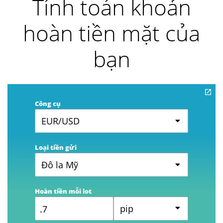
Tính toán khoản
hoàn tiền mặt của
bạn
Công cụ
EUR/USD
Loại tiền gửi
Đô la Mỹ
Hoàn tiền mỗi lot
pip