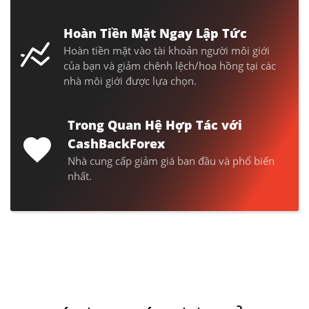
Hoàn Tiền Mặt Ngay Lập Tức
Hoàn tiền mặt vào tài khoản người môi giới
của bạn và giảm chênh lệch/hoa hồng tại các
nhà môi giới được lựa chọn.
Trong Quan Hệ Hợp Tác với
CashBackForex
Nhà cung cấp giảm giá ban đầu và phổ biến
nhất.