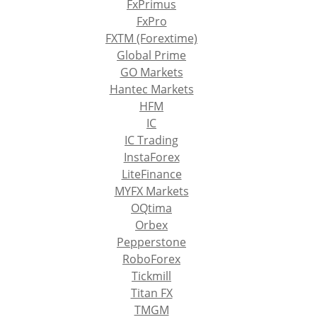
FxPrimus
FxPro
FXTM (Forextime)
Global Prime
GO Markets
Hantec Markets
HFM
IC
IC Trading
InstaForex
LiteFinance
MYFX Markets
OQtima
Orbex
Pepperstone
RoboForex
Tickmill
Titan FX
TMGM