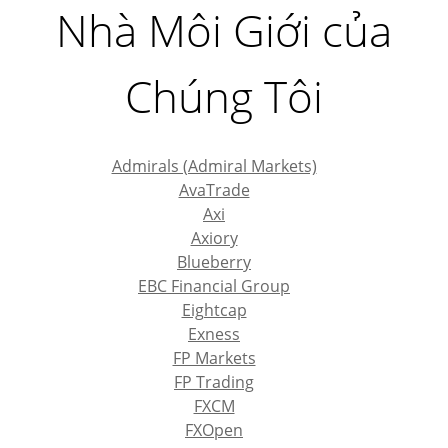
Nhà Môi Giới của
Chúng Tôi
Admirals (Admiral Markets)
AvaTrade
Axi
Axiory
Blueberry
EBC Financial Group
Eightcap
Exness
FP Markets
FP Trading
FXCM
FXOpen